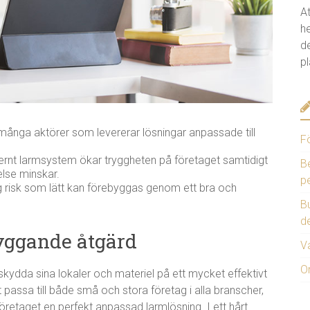
A
h
de
pl
ånga aktörer som levererar lösningar anpassade till
F
odernt larmsystem ökar tryggheten på företaget samtidigt
B
else minskar.
p
g risk som lätt kan förebyggas genom ett bra och
Bu
d
yggande åtgärd
V
O
ydda sina lokaler och materiel på ett mycket effektivt
 passa till både små och stora företag i alla branscher,
öretaget en perfekt anpassad larmlösning. I ett hårt