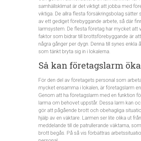
samhällsklimat är det viktigt att jobba med fö
viktiga. De allra flesta försäkringsbolag sätte
av ett gediget förebyggande arbete, så där fin
larmsystem. De flesta företag har mycket att vi
faktor som bidrar till brottsförebyggande är att
några gånger per dygn. Denna till synes enkl
som tänkt bryta sig in i lokalerna.
Så kan företagslarm öka
För den del av företagets personal som arbetar
mycket ensamma i lokalen, är företagslarm en ot
Genom att ha företagslarm med en funktion för 
larma om behovet uppstår. Dessa larm kan och 
gör att pågående brott och obehagliga situa
hjälp av en väktare. Larmen ser lite olika ut från 
meddelande till de patrullerande väktarna, som i
brott begås. På så vis förbättras arbetssituat
personal.