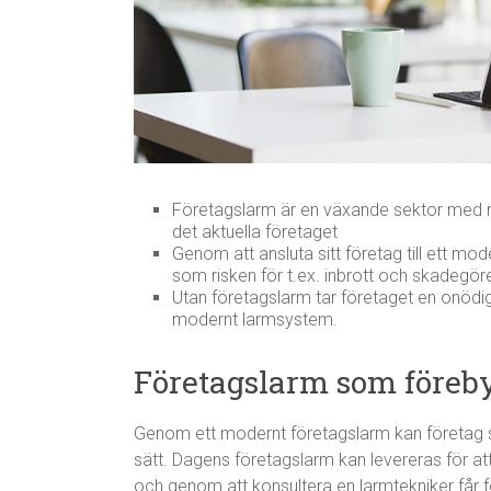
Företagslarm är en växande sektor med m
det aktuella företaget
Genom att ansluta sitt företag till ett m
som risken för t.ex. inbrott och skadegör
Utan företagslarm tar företaget en onödi
modernt larmsystem.
Företagslarm som föreb
Genom ett modernt företagslarm kan företag sk
sätt. Dagens företagslarm kan levereras för att
och genom att konsultera en larmtekniker får f