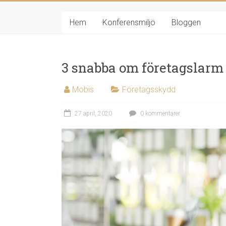
Hoppa
Möbler
till
Hem
Konferensmiljö
Bloggen
innehåll
och
Design
3 snabba om företagslarm
Från
Mobis
Företagsskydd
hemmet
till
publika
27 april, 2020
0 kommentarer
miljöer