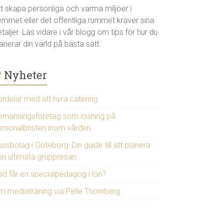
tt skapa personliga och varma miljöer i
emmet eller det offentliga rummet kräver sina
taljer. Läs vidare i vår blogg om tips för hur du
anerar din värld på bästa sätt.
Nyheter
ördelar med att hyra catering
emanningsföretag som lösning på
ersonalbristen inom vården
ssbolag i Göteborg: Din guide till att planera
en ultimata gruppresan
ad får en specialpedagog i lön?
m mediaträning via Pelle Thornberg