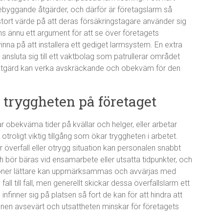
rebyggande åtgärder, och därför är företagslarm så
r stort värde på att deras försäkringstagare använder sig
ns ännu ett argument för att se över företagets
nna på att installera ett gediget larmsystem. En extra
 ansluta sig till ett vaktbolag som patrullerar området
a åtgärd kan verka avskräckande och obekväm för den
 tryggheten på företaget
 obekväma tider på kvällar och helger, eller arbetar
roligt viktig tillgång som ökar tryggheten i arbetet.
överfall eller otrygg situation kan personalen snabbt
bör bäras vid ensamarbete eller utsatta tidpunkter, och
tioner lättare kan uppmärksammas och avvärjas med
fall till fall, men generellt skickar dessa överfallslarm ett
nfinner sig på platsen så fort de kan för att hindra att
ionen avsevärt och utsattheten minskar för företagets